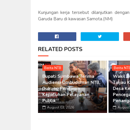
Kunjungan kerja tersebut dilanjutkan denga
Garuda Baru di kawasan Samota.(NM)
RELATED POSTS
Berita NTB
Berita NT
Bupati Sumbawa Terima
Wakil 
Audiensi Ombudsman NTB,
Tinjau 
Dukung Penilaian
Desa Ke
Kepatuhan Pelayanan
Penceg
Publik
Penang
August 03, 2026
August 