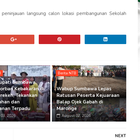
n peninjauan langsung calon lokasi pembangunan Sekolah
B
Berita NTB
Bupati Sumbawa
Korban Kebakaran di
Wabup Sumbawa Lepas
rekeh, Tekankan
Ratusan Peserta Kejuaraan
ahan dan
Balap Ojek Gabah di
anan Terpadu
Maronge
03, 2026
August 02, 2026
NEXT