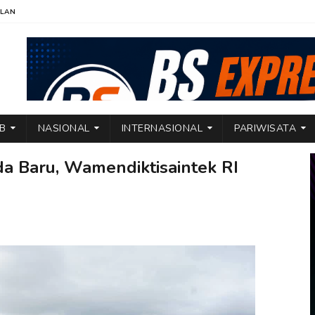
KLAN
TB
NASIONAL
INTERNASIONAL
PARIWISATA
da Baru, Wamendiktisaintek RI