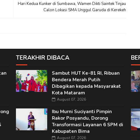
Hari Kedua Kunker di Sumbawa, Wamen Dikti Saintek Tinjau
Calon Lokasi SMA Unggul Garuda di Kerekeh
TERAKHIR DIBACA
BE
tan
Sambut HUT Ke-81 RI, Ribuan
Bendera Merah Putih
Dibagikan kepada Masyarakat
Kota Mataram
August 07, 2026
rong
Ibu Murni Suciyanti Pimpin
Rakor Posyandu, Dorong
S
Transformasi Layanan 6 SPM di
Kabupaten Bima
August 07, 2026