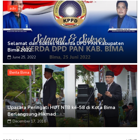
adv
Selamat dan Sukses Rakerda DPD PAN Kabupaten
Bima 2022
June 25, 2022
Berita Bima
Upacara Peringati HUT NTB ke-58 di Kota Bima
Berlangsung Hikmad
December 17, 2016