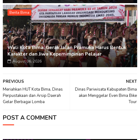
Berita Bima
Wali Kota Bima: Gerak Jalan Pramuka Harus Bentuk
Karakter dan Jiwa Kepemimpinan Pelajar
August 06, 2026
PREVIOUS
NEXT
Meriahkan HUT Kota Bima, Dinas
Dinas Pariwisata Kabupaten Bima
Perpustakaan dan Arsip Daerah
akan Menggelar Even Bima Bike
Gelar Berbagai Lomba
Tour
POST A COMMENT