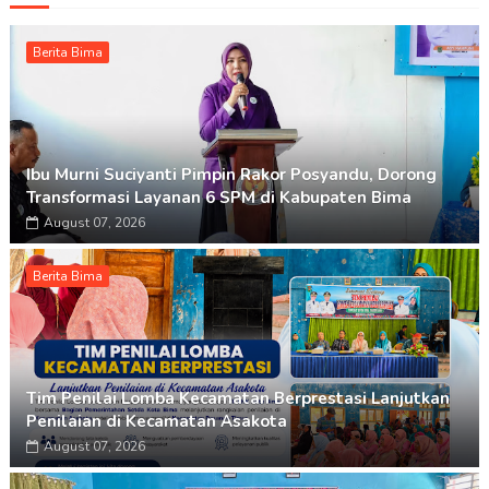
Berita Bima
Ibu Murni Suciyanti Pimpin Rakor Posyandu, Dorong
Transformasi Layanan 6 SPM di Kabupaten Bima
August 07, 2026
Berita Bima
Tim Penilai Lomba Kecamatan Berprestasi Lanjutkan
Penilaian di Kecamatan Asakota
August 07, 2026