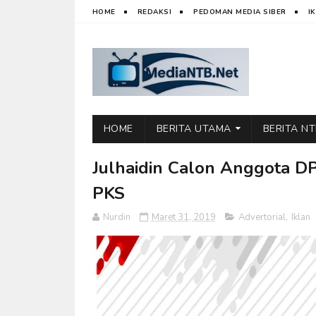
HOME
REDAKSI
PEDOMAN MEDIA SIBER
I
HOME
BERITA UTAMA
BERITA N
Julhaidin Calon Anggota DP
PKS
Nurdin
Maret 31, 2019
Advertorial
,
Iklan