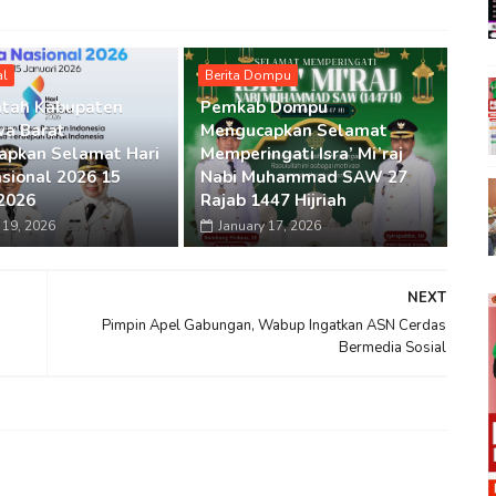
al
Berita Dompu
ntah Kabupaten
Pemkab Dompu
a Barat
Mengucapkan Selamat
pkan Selamat Hari
Memperingati Isra’ Mi’raj
sional 2026 15
Nabi Muhammad SAW 27
 2026
Rajab 1447 Hijriah
 19, 2026
January 17, 2026
NEXT
Pimpin Apel Gabungan, Wabup Ingatkan ASN Cerdas
Bermedia Sosial