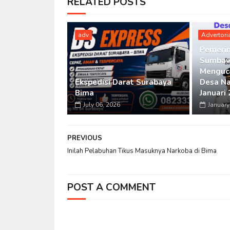
RELATED POSTS
adv
Advertori
Pemeri
Sumbaw
Menguca
Ekspedisi Darat Surabaya
Desa Na
Bima
Januari
July 06, 2026
January
PREVIOUS
Inilah Pelabuhan Tikus Masuknya Narkoba di Bima
POST A COMMENT