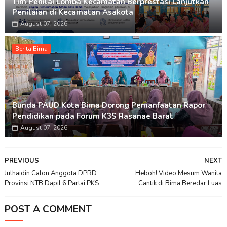
Tim Penilai Lomba Kecamatan Berprestasi Lanjutkan
Penilaian di Kecamatan Asakota
August 07, 2026
Berita Bima
Bunda PAUD Kota Bima Dorong Pemanfaatan Rapor
Pendidikan pada Forum K3S Rasanae Barat
August 07, 2026
PREVIOUS
NEXT
Julhaidin Calon Anggota DPRD
Heboh! Video Mesum Wanita
Provinsi NTB Dapil 6 Partai PKS
Cantik di Bima Beredar Luas
POST A COMMENT