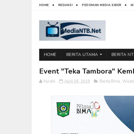
HOME
REDAKSI
PEDOMAN MEDIA SIBER
I
HOME
BERITA UTAMA
BERITA N
Event "Teka Tambora" Kemb
Nurdin
April 06, 2019
Berita Bima
,
Wisat