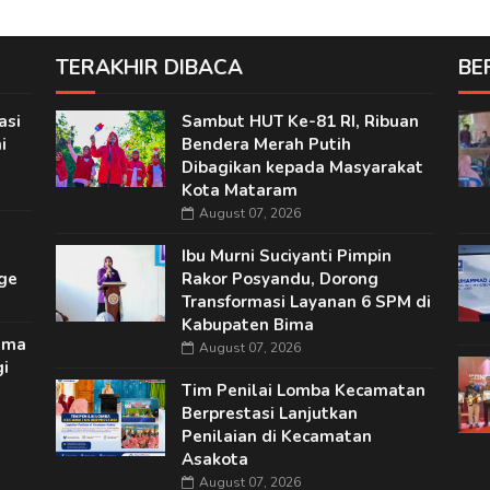
TERAKHIR DIBACA
BE
asi
Sambut HUT Ke-81 RI, Ribuan
i
Bendera Merah Putih
Dibagikan kepada Masyarakat
Kota Mataram
August 07, 2026
Ibu Murni Suciyanti Pimpin
ge
Rakor Posyandu, Dorong
Transformasi Layanan 6 SPM di
Kabupaten Bima
ima
August 07, 2026
i
Tim Penilai Lomba Kecamatan
Berprestasi Lanjutkan
Penilaian di Kecamatan
Asakota
August 07, 2026