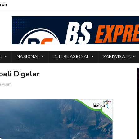
KLAN
TB
NASIONAL
INTERNASIONAL
PARIWISATA
ali Digelar
a Alam