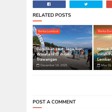
RELATED POSTS
Berita Lombok
Berita D
Bersihkan Laut, Jaga Ikon
Masuk 7
Wisata NTB di Gili
Inilah 
Trawangan
Lembar 
December 16, 2025
May 01,
POST A COMMENT