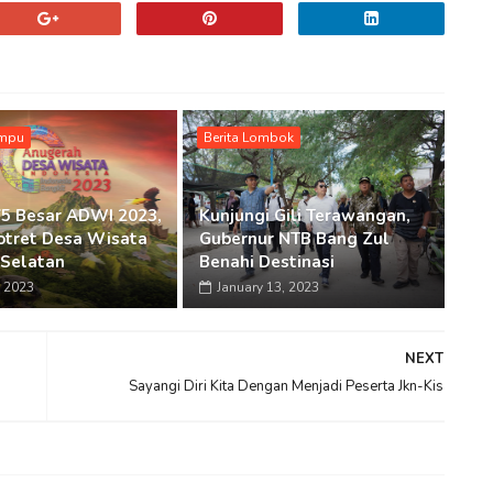
ompu
Berita Lombok
5 Besar ADWI 2023,
Kunjungi Gili Terawangan,
Potret Desa Wisata
Gubernur NTB Bang Zul
Selatan
Benahi Destinasi
 2023
January 13, 2023
NEXT
Sayangi Diri Kita Dengan Menjadi Peserta Jkn-Kis